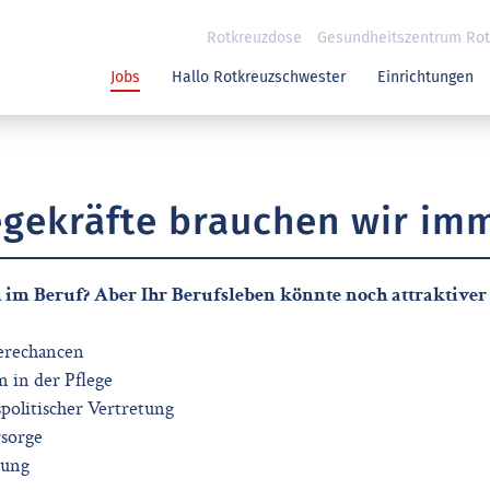
Rotkreuzdose
Gesundheitszentrum Rotk
Jobs
Hallo Rotkreuzschwester
Einrichtungen
egekräfte brauchen wir im
h im Beruf? Aber Ihr Berufsleben könnte noch attraktiver s
erechancen
 in der Pflege
politischer Vertretung
rsorge
tung