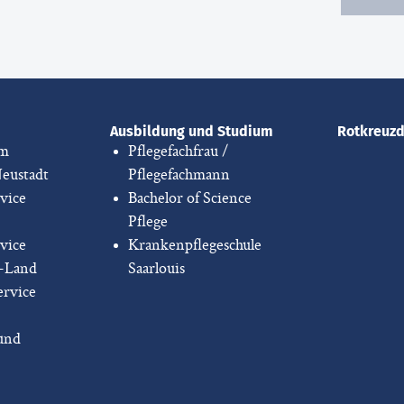
Ausbildung und Studium
Rotkreuz
im
Pflegefachfrau /
Neustadt
Pflegefachmann
vice
Bachelor of Science
Pflege
vice
Krankenpflegeschule
r-Land
Saarlouis
rvice
und