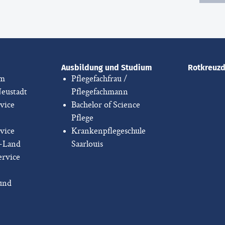
Ausbildung und Studium
Rotkreuz
im
Pflegefachfrau /
Neustadt
Pflegefachmann
vice
Bachelor of Science
Pflege
vice
Krankenpflegeschule
r-Land
Saarlouis
rvice
und