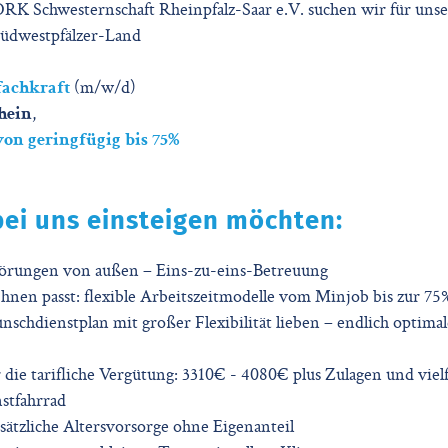
 DRK Schwesternschaft Rheinpfalz-Saar e.V. suchen wir für un
üdwestpfälzer-Land
fachkraft
(m/w/d)
hein
,
 von geringfügig bis 75%
ei uns einsteigen möchten:
Störungen von außen – Eins-zu-eins-Betreuung
Ihnen passt: flexible Arbeitszeitmodelle vom Minjob bis zur 75
schdienstplan mit großer Flexibilität lieben – endlich optima
r die tarifliche Vergütung: 3310€ - 4080€ plus Zulagen und vielfä
nstfahrrad
usätzliche Altersvorsorge ohne Eigenanteil