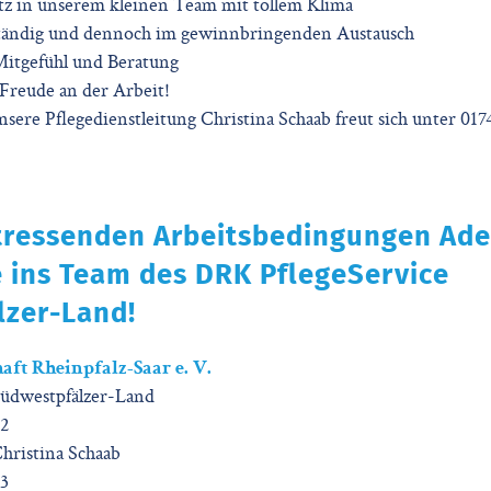
atz in unserem kleinen Team mit tollem Klima
nständig und dennoch im gewinnbringenden Austausch
 Mitgefühl und Beratung
 Freude an der Arbeit!
nsere Pflegedienstleitung Christina Schaab freut sich unter 017
tressenden Arbeitsbedingungen Ad
ins Team des DRK PflegeService
lzer-Land!
ft Rheinpfalz-Saar e. V.
üdwestpfälzer-Land
32
Christina Schaab
13