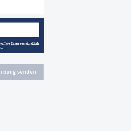
rn Ihre Daten ausschließlich
eben.
rbung senden